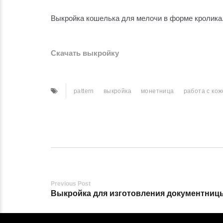
Выкройка кошелька для мелочи в форме кролика
Скачать выкройку
pattern
выкройка
монетница
работа с ко
Post
Previous Post
Выкройка для изготовления документниц
navigation