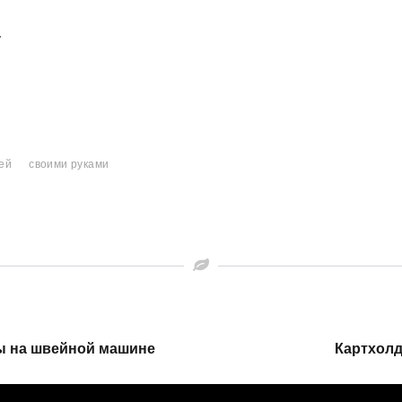
.
жей
своими руками
ы на швейной машине
Картхолд