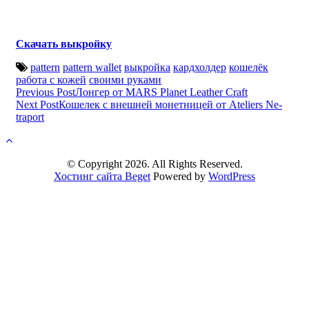
Скачать выкройку
pattern
pattern wallet
выкройка
кардхолдер
кошелёк
работа с кожей
своими руками
Post
Previous Post
Лонгер от MARS Planet Leather Craft
Next Post
Кошелек с внешней монетницей от Ateliers Ne-
navigation
traport
© Copyright 2026. All Rights Reserved.
Хостинг сайта Beget
Powered by
WordPress