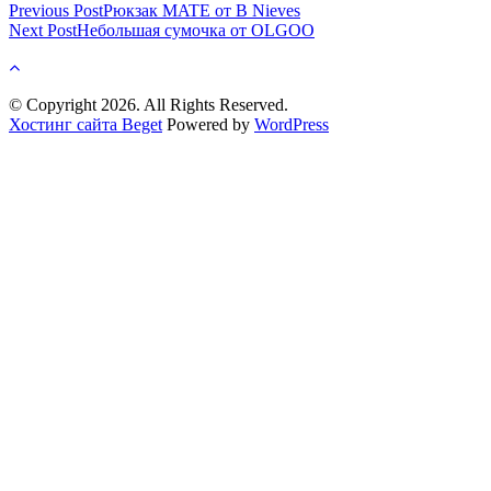
Post
Previous Post
Рюкзак MATE от B Nieves
Next Post
Небольшая сумочка от OLGOO
navigation
© Copyright 2026. All Rights Reserved.
Хостинг сайта Beget
Powered by
WordPress