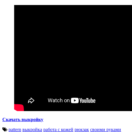
Скачать выкройку
pattern
выкройка
работа с кожей
рюкзак
своими руками