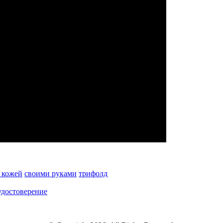
с кожей
своими руками
трифолд
удостоверение