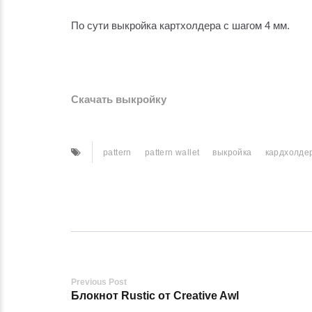
По сути выкройка картхолдера с шагом 4 мм.
Скачать выкройку
pattern
pattern wallet
выкройка
кардхолде
Post
Previous Post
Блокнот Rustic от Creative Awl
navigation