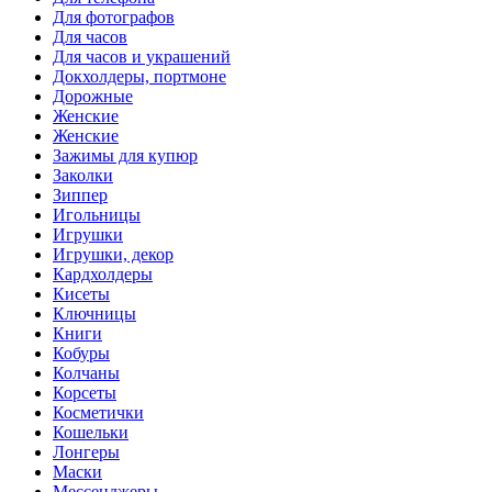
Для фотографов
Для часов
Для часов и украшений
Докхолдеры, портмоне
Дорожные
Женские
Женские
Зажимы для купюр
Заколки
Зиппер
Игольницы
Игрушки
Игрушки, декор
Кардхолдеры
Кисеты
Ключницы
Книги
Кобуры
Колчаны
Корсеты
Косметички
Кошельки
Лонгеры
Маски
Мессенджеры