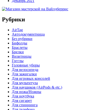
Декабрь 2021
Рубрики
AirTag
Автодокументница
Без рубрики
Бифолды
Браслеты
Брелки
Визитницы
Гогглы
Головные уборы
Для велосипеда
Для зажигалки
Для игровых консолей
Для мультитула
Для наушиков (AirPods & etc.)
Для ножа/Ножны
Для ноутбука
Для сигарет
Для спиннинга
Для телефона