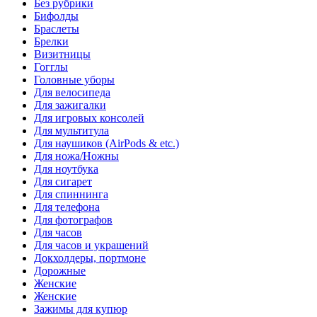
Без рубрики
Бифолды
Браслеты
Брелки
Визитницы
Гогглы
Головные уборы
Для велосипеда
Для зажигалки
Для игровых консолей
Для мультитула
Для наушиков (AirPods & etc.)
Для ножа/Ножны
Для ноутбука
Для сигарет
Для спиннинга
Для телефона
Для фотографов
Для часов
Для часов и украшений
Докхолдеры, портмоне
Дорожные
Женские
Женские
Зажимы для купюр