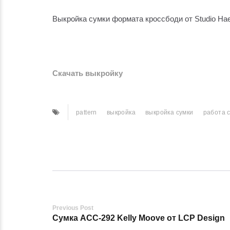
Выкройка сумки формата кроссбоди от Studio Hae
Скачать выкройку
pattern
выкройка
выкройка сумки
работа 
Post
Previous Post
Сумка ACC-292 Kelly Moove от LCP Design
navigation