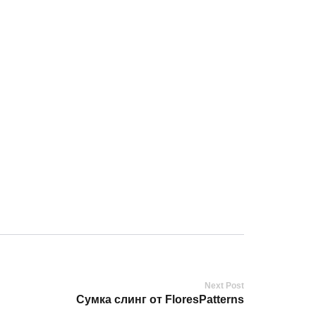
Next Post
Сумка слинг от FloresPatterns