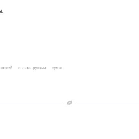
l.
с кожей
своими руками
сумка