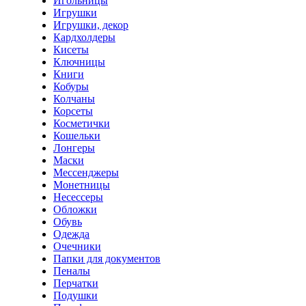
Игольницы
Игрушки
Игрушки, декор
Кардхолдеры
Кисеты
Ключницы
Книги
Кобуры
Колчаны
Корсеты
Косметички
Кошельки
Лонгеры
Маски
Мессенджеры
Монетницы
Несессеры
Обложки
Обувь
Одежда
Очечники
Папки для документов
Пеналы
Перчатки
Подушки