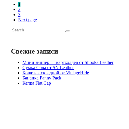
Пагинация
1
записей
2
3
Next page
Search
for:
Свежие записи
Мини зиппер — картхолдер от Shooka Leather
Сумка Сова от SN Leather
Кошелек складной от VintageHide
Бананка Fanny Pack
Кепка Flat Cap