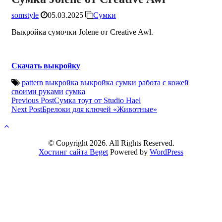
somstyle
05.03.2025
Сумки
Выкройка сумочки Jolene от Creative Awl.
Скачать выкройку
pattern
выкройка
выкройка сумки
работа с кожей
своими руками
сумка
Post
Previous Post
Сумка тоут от Studio Hael
Next Post
Брелоки для ключей «Животные»
navigation
© Copyright 2026. All Rights Reserved.
Хостинг сайта Beget
Powered by
WordPress