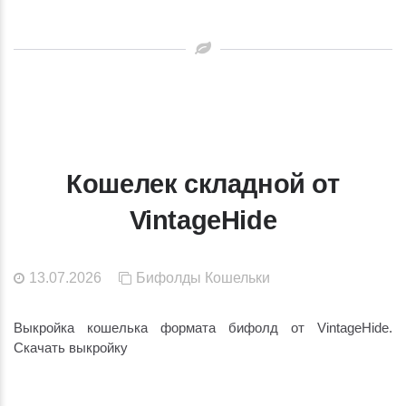
Кошелек складной от
VintageHide
13.07.2026
Бифолды
Кошельки
Выкройка кошелька формата бифолд от VintageHide.
Скачать выкройку