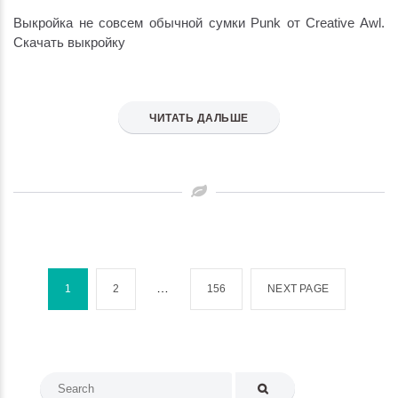
Выкройка не совсем обычной сумки Punk от Creative Awl.
Скачать выкройку
ЧИТАТЬ ДАЛЬШЕ
Пагинация
записей
…
1
2
156
NEXT PAGE
Search
for: