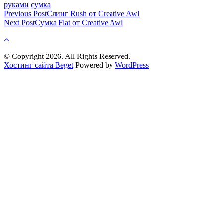
руками
сумка
Post
Previous Post
Слинг Rush от Creative Awl
Next Post
Сумка Flat от Creative Awl
navigation
© Copyright 2026. All Rights Reserved.
Хостинг сайта Beget
Powered by
WordPress