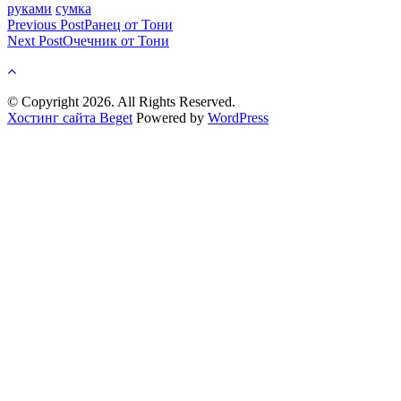
руками
сумка
Post
Previous Post
Ранец от Тони
Next Post
Очечник от Тони
navigation
© Copyright 2026. All Rights Reserved.
Хостинг сайта Beget
Powered by
WordPress