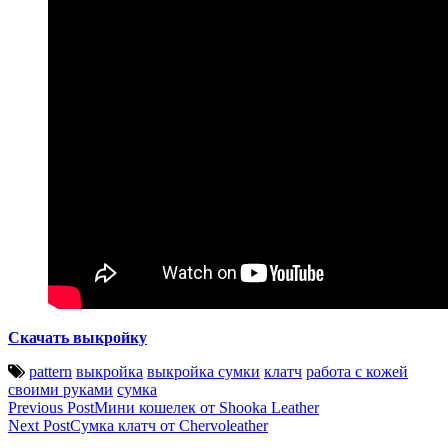
Скачать выкройку
pattern
выкройка
выкройка сумки
клатч
работа с кожей
своими руками
сумка
Post
Previous Post
Мини кошелек от Shooka Leather
Next Post
Сумка клатч от Chervoleather
navigation