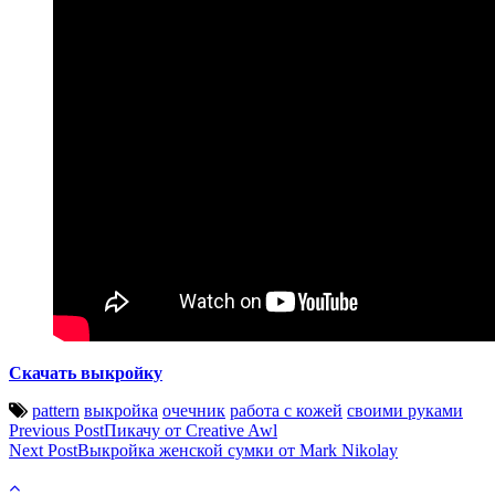
Скачать выкройку
pattern
выкройка
очечник
работа с кожей
своими руками
Post
Previous Post
Пикачу от Creative Awl
Next Post
Выкройка женской сумки от Mark Nikolay
navigation