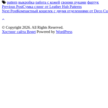
pattern
выкройка
работа с кожей
своими руками
фартук
Post
Previous Post
Сумка слинг от Leather Hub Patterns
Next Post
Компактный кошелек с двумя отделениями от Deco Cu
navigation
© Copyright 2026. All Rights Reserved.
Хостинг сайта Beget
Powered by
WordPress