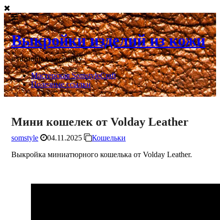
Выкройки изделий из кожи
в помощь кожевнику
Мастерская SomstyleCraft
Полезные ссылки
Мини кошелек от Volday Leather
somstyle
04.11.2025
Кошельки
Выкройка миниатюрного кошелька от Volday Leather.