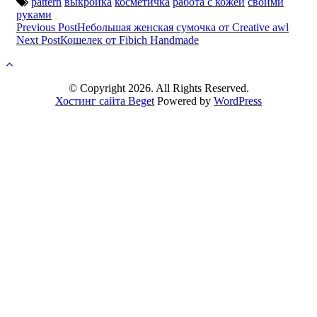
pattern
выкройка
косметичка
работа с кожей
своими
руками
Post
Previous Post
Небольшая женская сумочка от Creative awl
Next Post
Кошелек от Fibich Handmade
navigation
© Copyright 2026. All Rights Reserved.
Хостинг сайта Beget
Powered by
WordPress