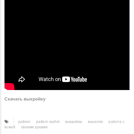
Скачать выкройку
pattern
pattern wallet
выкройка
кошелёк
работа с
кожей
своими руками