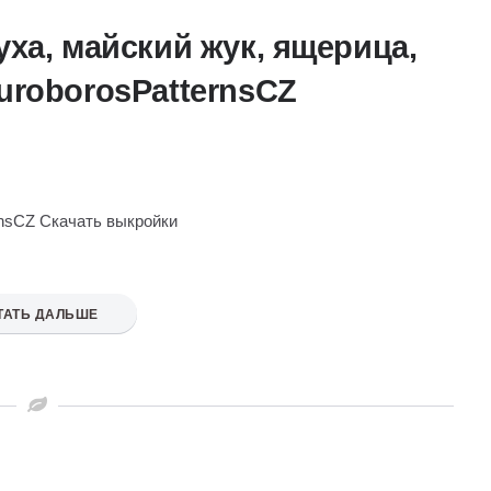
ха, майский жук, ящерица,
uroborosPatternsCZ
rnsCZ Скачать выкройки
ТАТЬ ДАЛЬШЕ