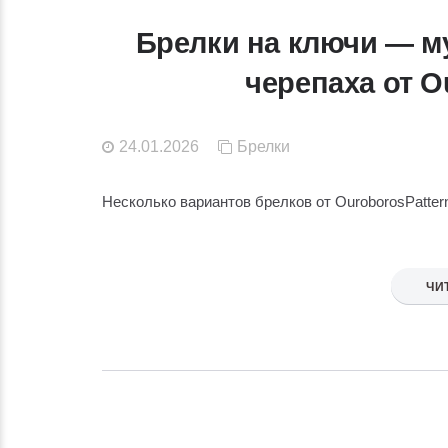
Брелки на ключи — му
черепаха от O
24.01.2026
Брелки
Несколько вариантов брелков от OuroborosPatte
ЧИ