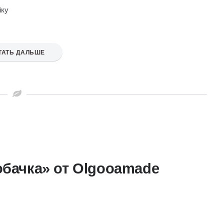
йку
ТАТЬ ДАЛЬШЕ
обачка» от Olgooamade