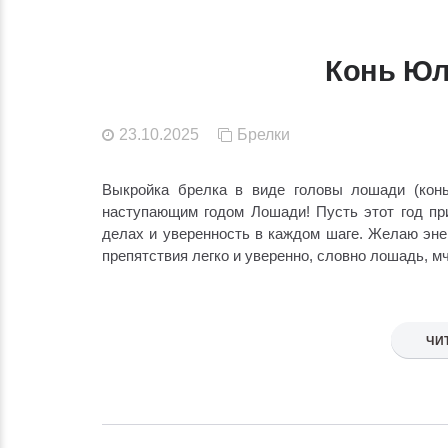
Конь Юл
23.10.2025
Брелки
Выкройка брелка в виде головы лошади (кон
наступающим годом Лошади! Пусть этот год при
делах и уверенность в каждом шаге. Желаю эне
препятствия легко и уверенно, словно лошадь, м
ЧИ