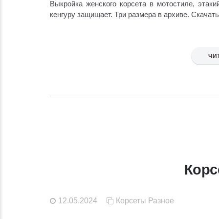
Выкройка женского корсета в мотостиле, этакий
кенгуру защищает. Три размера в архиве. Скачат
ЧИ
Корс
12.05.2024
Корсеты
Разное