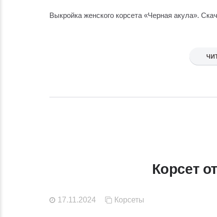
Выкройка женского корсета «Черная акула». Ска
ЧИ
Корсет от
17.11.2024
Корсеты