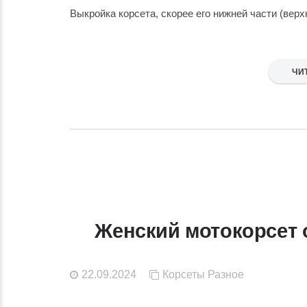
Выкройка корсета, скорее его нижней части (верхн
ЧИ
Женский мотокорсет от
22.09.2024
Корсеты
Разное