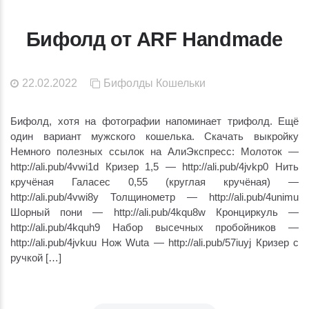
Бифолд от ARF Handmade
22.02.2022
Бифолды
Кошельки
Бифолд, хотя на фотографии напоминает трифолд. Ещё
один вариант мужского кошелька. Скачать выкройку
Немного полезных ссылок на АлиЭкспресс: Молоток —
http://ali.pub/4vwi1d Кризер 1,5 — http://ali.pub/4jvkp0 Нить
кручёная Галасес 0,55 (круглая кручёная) —
http://ali.pub/4vwi8y Толщинометр — http://ali.pub/4unimu
Шорный пони — http://ali.pub/4kqu8w Кронциркуль —
http://ali.pub/4kquh9 Набор высечных пробойников —
http://ali.pub/4jvkuu Нож Wuta — http://ali.pub/57iuyj Кризер с
ручкой […]