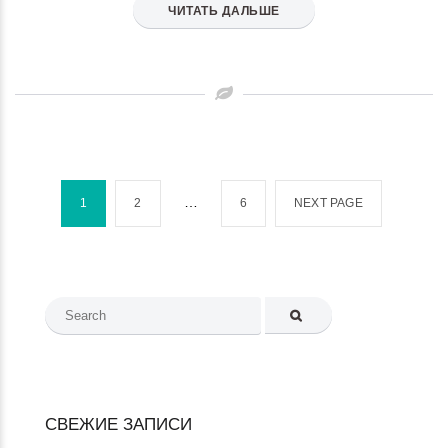
ЧИТАТЬ ДАЛЬШЕ
Пагинация
записей
…
1
2
6
NEXT PAGE
Search
for:
СВЕЖИЕ ЗАПИСИ