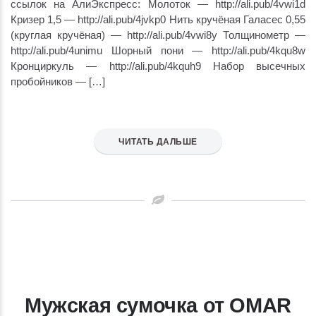
ссылок на АлиЭкспресс: Молоток — http://ali.pub/4vwi1d
Кризер 1,5 — http://ali.pub/4jvkp0 Нить кручёная Галасес 0,55
(круглая кручёная) — http://ali.pub/4vwi8y Толщинометр —
http://ali.pub/4unimu Шорный пони — http://ali.pub/4kqu8w
Кронциркуль — http://ali.pub/4kquh9 Набор высечных
пробойников — […]
ЧИТАТЬ ДАЛЬШЕ
Мужская сумочка от OMAR