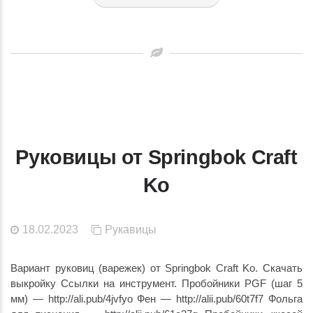
Руковицы от Springbok Craft
Ko
18.02.2023
Рукавицы
Вариант руковиц (варежек) от Springbok Craft Ko. Скачать
выкройку Ссылки на инструмент. Пробойники PGF (шаг 5
мм) — http://ali.pub/4jvfyo Фен — http://alii.pub/60t7f7 Фольга