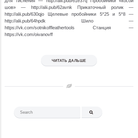
для тиснения — http://alii.pub/61e37q Пробойники «косой
шов» — http://alii.pub/62avnk Прикаточный ролик —
http://alii.pub/630qjo Щелевые пробойники 5*25 и 5*8 —
http://alii.pub/64hpdk Шило —
https://vk.com/sotnikoffleathertools Станция —
https://vk.com/oivanovff
ЧИТАТЬ ДАЛЬШЕ
Search
for: