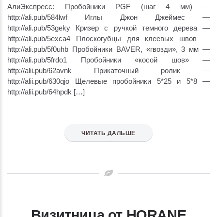
АлиЭкспресс: Пробойники PGF (шаг 4 мм) —
http://ali.pub/584lwf Иглы Джон Джеймес —
http://ali.pub/53geky Кризер с ручкой темного дерева —
http://ali.pub/5exca4 Плоскогубцы для клеевых швов —
http://ali.pub/5f0uhb Пробойники BAVER, «гвозди», 3 мм —
http://ali.pub/5frdo1 Пробойники «косой шов» —
http://alii.pub/62avnk Прикаточный ролик —
http://alii.pub/630qjo Щелевые пробойники 5*25 и 5*8 —
http://alii.pub/64hpdk […]
ЧИТАТЬ ДАЛЬШЕ
Визитница от HORANE