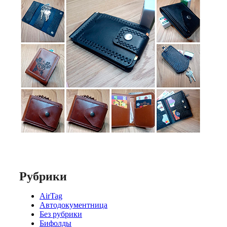
Рубрики
AirTag
Автодокументница
Без рубрики
Бифолды