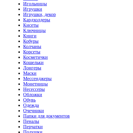
Игольницы
Игрушки
Игрушки, декор
Кардхолдеры
Кисеты
Ключницы
Книги
Кобуры
Колчаны
Корсеты
Косметички
Кошельки
Лонгеры
Маски
Мессенджеры
Монетницы
Несессеры
Обложки
Обувь
Одежда
Очечники
Папки для документов
Пеналы
Перчатки
Подушки