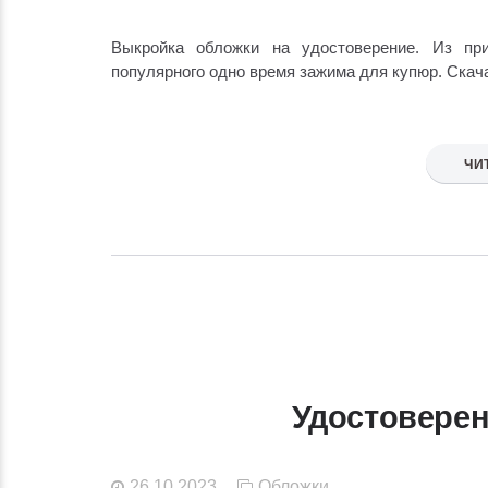
Выкройка обложки на удостоверение. Из пр
популярного одно время зажима для купюр. Скач
ЧИ
Удостовере
26.10.2023
Обложки